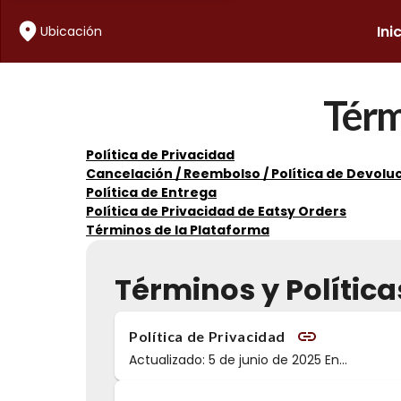
Ini
Ubicación
Térm
Política de Privacidad
Cancelación
/
Reembolso
/
Política de Devolu
Política de Entrega
Política de Privacidad de Eatsy Orders
Términos de la Plataforma
Términos y Política
Política de Privacidad
Actualizado: 5 de junio de 2025 En
...