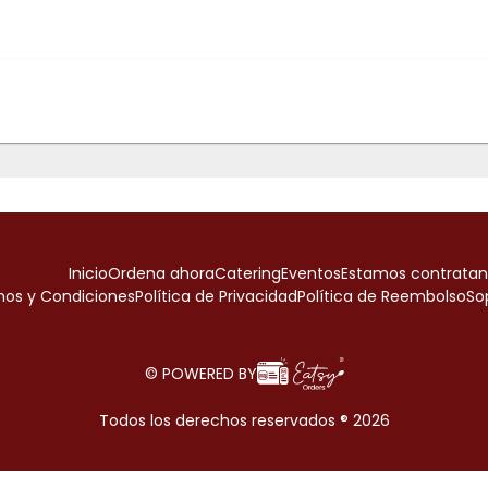
Inicio
Ordena ahora
Catering
Eventos
Estamos contrata
nos y Condiciones
Política de Privacidad
Política de Reembolso
So
© POWERED BY
Todos los derechos reservados ® 2026